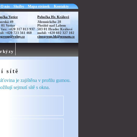
O nás
Služby
Mapa stránek
Kontakty
očka Votice
Pobočka Hr. Králové
orská 49
Jilemnického 28
 01 Votice
Plotiště nad Labem
./ fax: +420 317 813 937
503 01 Hradec Králové
il: +420 723 561 460
mobil: +420 602 327 102
ogroup@volny.cz
cinogroup.hk@seznam.cz
rkýzy
í sítě
ťovina je zajištěna v profilu gumou.
žňují sejmutí sítě s okna.