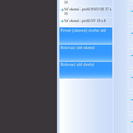
10
Síť okenní - profil ISSO OE 37 x
10
Síť okenní - profil OV 19 x 8
Pevné (rámové) dveřní sítě
Rolovací sítě okenní
Rolovací sítě dveřní