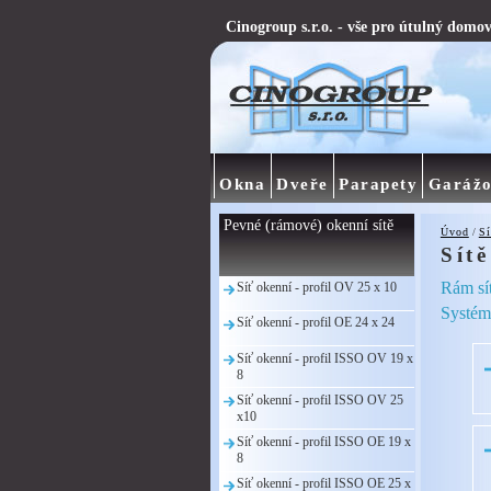
Cinogroup s.r.o. - vše pro útulný domo
Okna
Dveře
Parapety
Garážo
Pevné (rámové) okenní sítě
Úvod
/
Sí
Sít
Rám sít
Síť okenní - profil OV 25 x 10
Systémy
Síť okenní - profil OE 24 x 24
Síť okenní - profil ISSO OV 19 x
8
Síť okenní - profil ISSO OV 25
x10
Síť okenní - profil ISSO OE 19 x
8
Síť okenní - profil ISSO OE 25 x