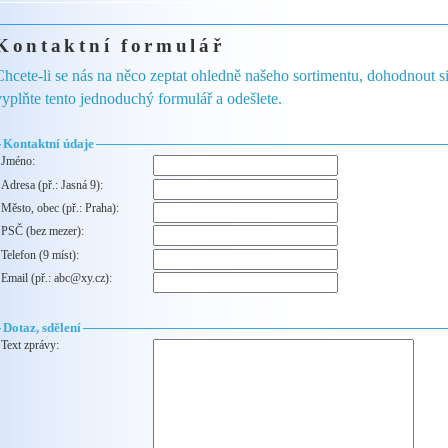
Kontaktní formulář
Chcete-li se nás na něco zeptat ohledně našeho sortimentu, dohodnout s
vyplňte tento jednoduchý formulář a odešlete.
Kontaktní údaje
Jméno:
Adresa (př.: Jasná 9):
Město, obec (př.: Praha):
PSČ (bez mezer):
Telefon (9 míst):
Email (př.: abc@xy.cz):
Dotaz, sdělení
Text zprávy: