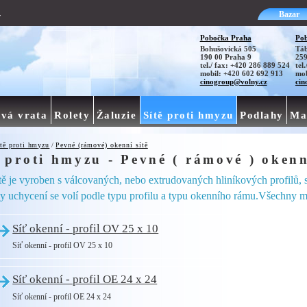
Bazar
v
Pobočka Praha
Pob
Bohušovická 505
Táb
190 00 Praha 9
259
tel./ fax: +420 286 889 524
tel
mobil: +420 602 692 913
mob
cinogroup@volny.cz
cin
vá vrata
Rolety
Žaluzie
Sítě proti hmyzu
Podlahy
Ma
tě proti hmyzu
/
Pevné (rámové) okenní sítě
ě proti hmyzu - Pevné ( rámové ) okenn
ě je vyroben s válcovaných, nebo extrudovaných hliníkových profilů, sí
 uchycení se volí podle typu profilu a typu okenního rámu.Všechny mo
Síť okenní - profil OV 25 x 10
Síť okenní - profil OV 25 x 10
Síť okenní - profil OE 24 x 24
Síť okenní - profil OE 24 x 24