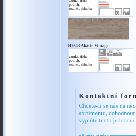
záruka, třída,
povrch,
rozměr, skladba
H2643 Akácie Vintage
záruka, třída,
povrch,
rozměr, skladba
Kontaktní for
Chcete-li se nás na ně
sortimentu, dohodnout 
vyplňte tento jednoduc
Kontaktní údaje