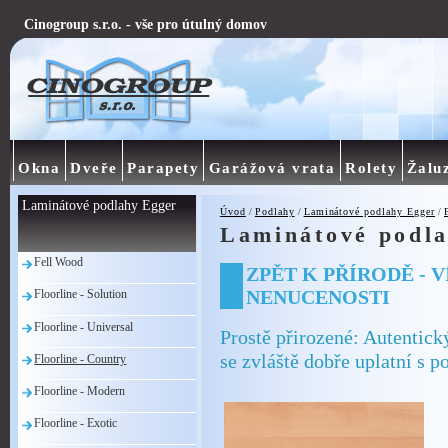
Cinogroup s.r.o. - vše pro útulný domov
Okna
Dveře
Parapety
Garážová vrata
Rolety
Žalu
Laminátové podlahy Egger
Úvod
/
Podlahy
/
Laminátové podlahy Egger
/
Laminátové podla
Fell Wood
ZPĚT K PŘÍRODĚ - 
NENUCENOSTI
Floorline - Solution
Floorline - Universal
Prostě přirozené: Autentic
se zvláště dobře uplatní 
Floorline - Country
Floorline - Modern
Floorline - Exotic