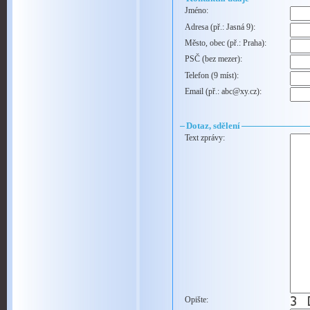
Jméno:
Adresa (př.: Jasná 9):
Město, obec (př.: Praha):
PSČ (bez mezer):
Telefon (9 míst):
Email (př.: abc@xy.cz):
Dotaz, sdělení
Text zprávy:
Opište: