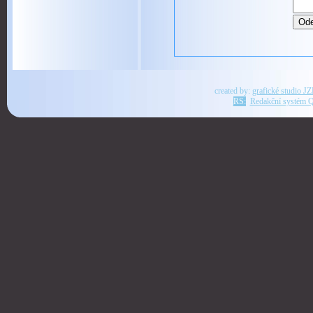
created by:
grafické studio J
RS:
Redakční systém