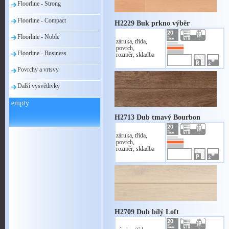
Floorline - Strong
Floorline - Compact
H2229 Buk prkno výběr
Floorline - Noble
záruka, třída,
povrch,
Floorline - Business
rozměr, skladba
Povrchy a vrtsvy
Další vysvětlivky
empty
H2713 Dub tmavý Bourbon
záruka, třída,
povrch,
rozměr, skladba
H2709 Dub bílý Loft