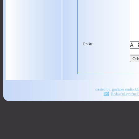
Opište:
created by:
grafické studio J
RS:
Redakční systém