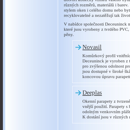
různých rozměrů, materiálů i barev. 
stylem oken i celého domu nebo byt
recyklovatelné a nezatěžují tak život
V nabídce společnosti Deceuninck n
které jsou vyrobeny z tvrdého PVC,
pěny.
Novasil
Komůrkový profil vnitřní
Deceuninck je vyroben z 
pro zvýšenou odolnost pro
jsou dostupné v široké šk
koncovou úpravu parapetů
Deeplas
Okenní parapety z tvrzené
vnější použití. Parapety
odolným venkovním pláště
K dostání jsou v různých 