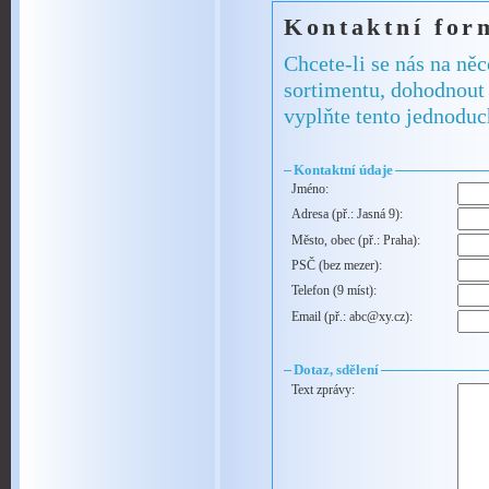
Kontaktní for
Chcete-li se nás na ně
sortimentu, dohodnout 
vyplňte tento jednoduc
Kontaktní údaje
Jméno:
Adresa (př.: Jasná 9):
Město, obec (př.: Praha):
PSČ (bez mezer):
Telefon (9 míst):
Email (př.: abc@xy.cz):
Dotaz, sdělení
Text zprávy: