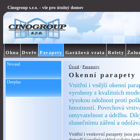
Cinogroup s.r.o. - vše pro útulný domov
Okna
Dveře
Parapety
Garážová vrata
Rolety
Žalu
Novasil
Úvod
/
Parapety
Okenní parapety
Deeplas
Vnitřní i vnější okenní par
vyrobeny z kvalitních moder
vysokou odolnost proti pošk
hmotností. Povrchová vrstv
omyvatelnost a údržbu. Díky
slunečnímu záření a odoláv
Vnitřní i venkovní parapety jsou pra
dotvoří konečný vzhled vašeho bytu