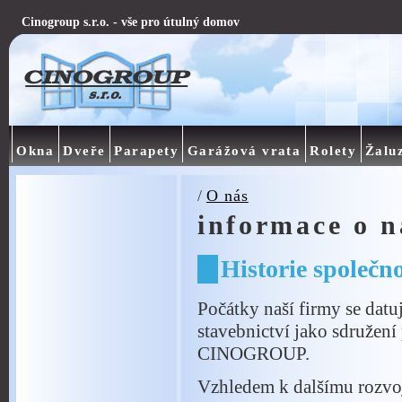
Cinogroup s.r.o. - vše pro útulný domov
Okna
Dveře
Parapety
Garážová vrata
Rolety
Žalu
/
O nás
informace o n
Historie společno
Počátky naší firmy se datu
stavebnictví jako sdružen
CINOGROUP.
Vzhledem k dalšímu rozvoj