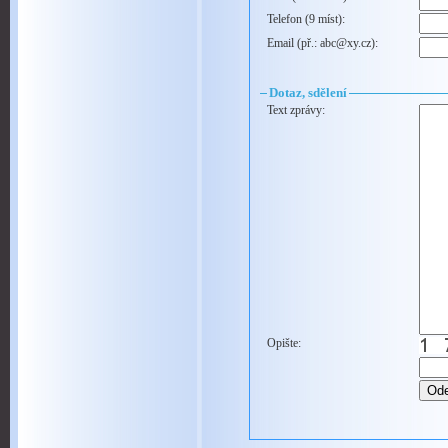
Telefon (9 míst):
Email (př.: abc@xy.cz):
Dotaz, sdělení
Text zprávy:
Opište: