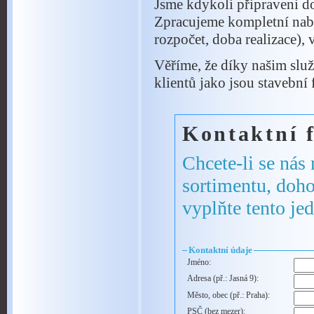
Jsme kdykoli připraveni 
Zpracujeme kompletní nabí
rozpočet, doba realizace),
Věříme, že díky našim služ
klientů jako jsou stavební f
Kontaktní 
Chcete-li se nás
sortimentu, doho
vyplňte tento je
Kontaktní údaje
Jméno:
Adresa (př.: Jasná 9):
Město, obec (př.: Praha):
PSČ (bez mezer):