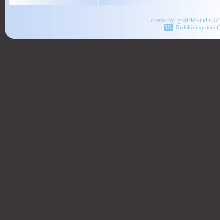
created by:
grafické studio J
RS:
Redakční systém