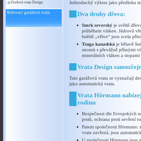
Jednoduchý výkres jako předloha st
Ocelová vrata Design
Rolovací garážová vrata
Dva druhy dřeva:
Smrk severský
je světlé dře
průběhem vláken. Jádrová vřet
hnědé „větve“ jsou zcela přir
Tsuga kanadská
je bělavě še
stromů s převážně přímými vl
minerálních vláken a stopami 
Vrata Design samozře
Tato garážová vrata se vyznačují d
jako automatická vrata.
Vrata Hörmann nabízejí
rodinu
Bezpečnost dle Evropských no
prstů, ochrana proti sevření r
Patent společnosti Hörmann: za
vrata zavřená, jsou automatic
U společnosti Hörmann jsou 