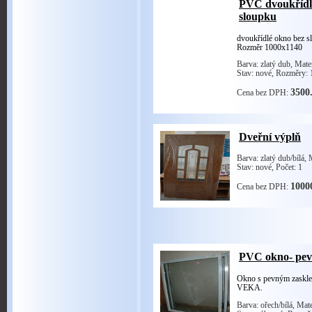
PVC dvoukřídl
sloupku
dvoukřídlé okno bez sl
Rozměr 1000x1140
Barva: zlatý dub
,
Mate
Stav: nové
,
Rozměry: 
3500
Cena bez DPH:
Dveřní výplň
Barva: zlatý dub/bílá
,
Stav: nové
,
Počet: 1
1000
Cena bez DPH:
PVC okno- pevn
Okno s pevným zaskle
VEKA.
Barva: ořech/bílá
,
Mate