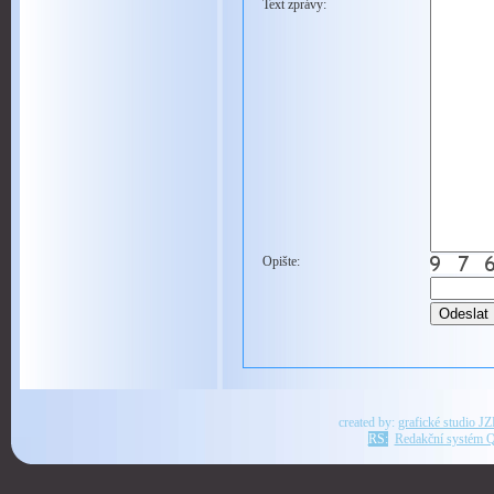
Text zprávy:
Opište:
created by:
grafické studio J
RS:
Redakční systém