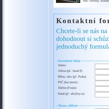
Stav: výborný
,
Rozměr
Kontaktní fo
Chcete-li se nás na
dohodnout si schůz
jednoduchý formulá
Kontaktní údaje
Jméno:
Adresa (př.: Jasná 9):
Město, obec (př.: Praha):
PSČ (bez mezer):
Telefon (9 míst):
Email (př.: abc@xy.cz):
Dotaz, sdělení