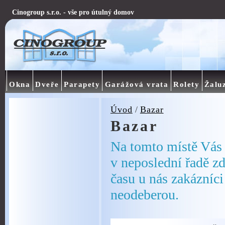
Cinogroup s.r.o. - vše pro útulný domov
Okna
Dveře
Parapety
Garážová vrata
Rolety
Žalu
Úvod
/
Bazar
Bazar
Na tomto místě Vás 
v neposlední řadě zd
času u nás zakázníci
neodeberou.